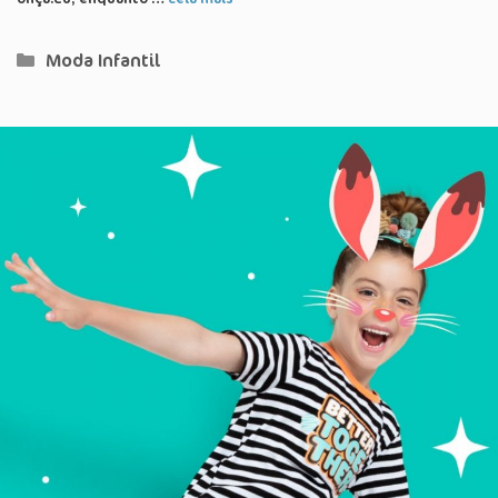
Categorias
Moda Infantil