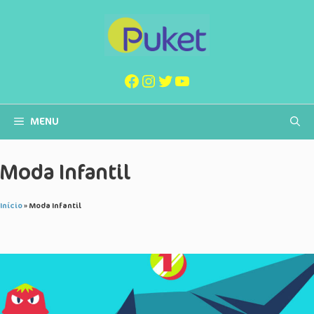
Pular
para
o
conteúdo
Facebook
Instagram
Twitter
Youtube
MENU
Moda Infantil
Início
»
Moda Infantil