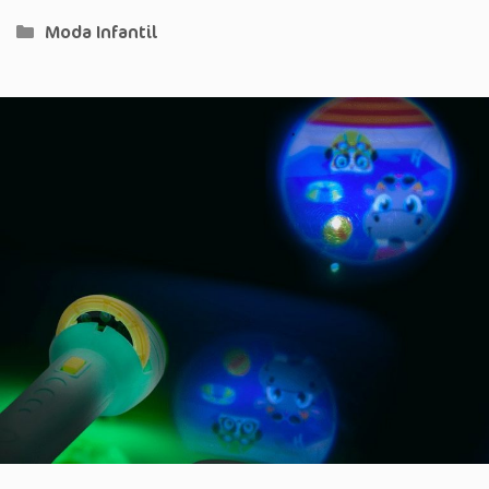
Categorias
Moda Infantil