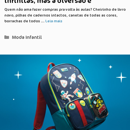
infinitas, mas a diversão é
Quem não ama fazer compras pra volta às aulas? Cheirinho de livro
novo, pilhas de cadernos intactos, canetas de todas as cores,
borrachas de todos …
Leia mais
Categorias
Moda Infantil