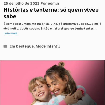
25 de julho de 2022
Por
admin
Histórias e lanterna: só quem viveu
sabe
É como costumam me dizer: ai, Dino, só quem viveu sabe… E eu já
vivi muito, vocês sabem. Então é natural que eu tenha tantas …
Leia mais
Categorias
Em Destaque
,
Moda Infantil