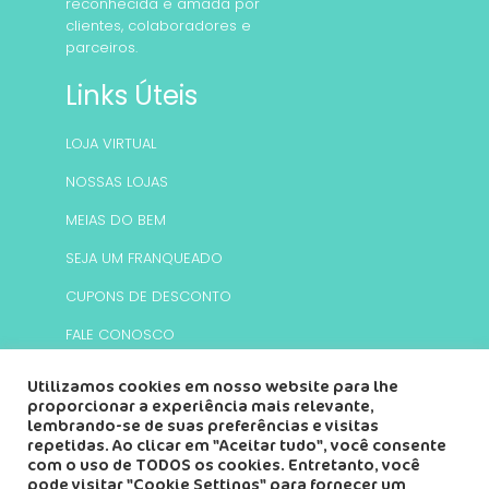
reconhecida e amada por
clientes, colaboradores e
parceiros.
Links Úteis
LOJA VIRTUAL
NOSSAS LOJAS
MEIAS DO BEM
SEJA UM FRANQUEADO
CUPONS DE DESCONTO
FALE CONOSCO
Utilizamos cookies em nosso website para lhe
Redes Sociais
proporcionar a experiência mais relevante,
lembrando-se de suas preferências e visitas
Facebook
Instagram
Twitter
Youtube
repetidas. Ao clicar em "Aceitar tudo", você consente
com o uso de TODOS os cookies. Entretanto, você
pode visitar "Cookie Settings" para fornecer um