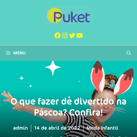
Pular
para
o
conteúdo
Facebook
Instagram
Twitter
Youtube
MENU
O que fazer de divertido na
Páscoa? Confira!
admin
14 de abril de 2022
Moda Infantil